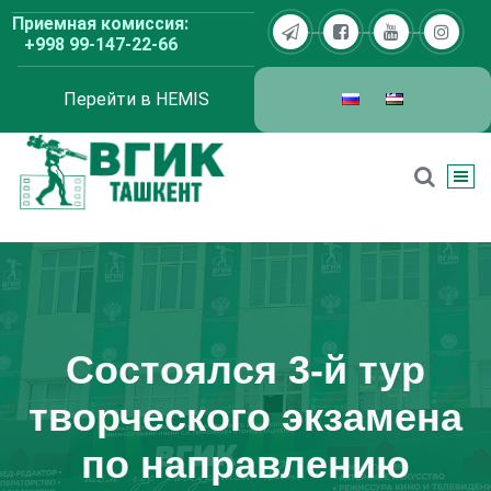
Перейти
Приемная комиссия:
к
+998 99-147-22-66
содержимому
Перейти в HEMIS
ВГИК Ташкент
Состоялся 3-й тур
творческого экзамена
по направлению