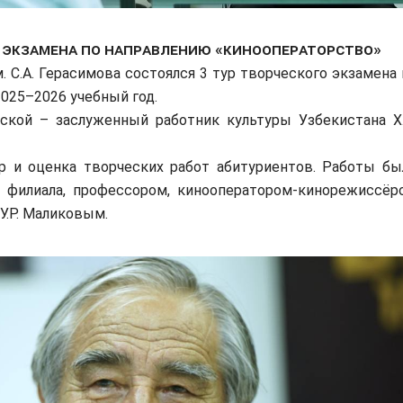
о экзамена по направлению «Кинооператорство»
С.А. Герасимова состоялся 3 тур творческого экзамена 
025–2026 учебный год.
ой – заслуженный работник культуры Узбекистана Х.
и оценка творческих работ абитуриентов. Работы бы
филиала, профессором, кинооператором-кинорежиссёр
У.Р. Маликовым.