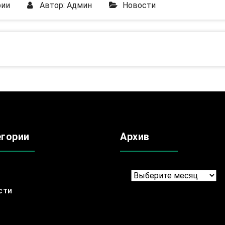
рии
Автор:
Админ
Новости
егории
Архив
Архив
сти