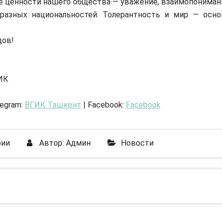
 ценности нашего общества — уважение, взаимопониман
разных национальностей. Толерантность и мир — осно
дов!
ИК
legram:
ВГИК Ташкент
| Facebook:
Facebook
рии
Автор:
Админ
Новости