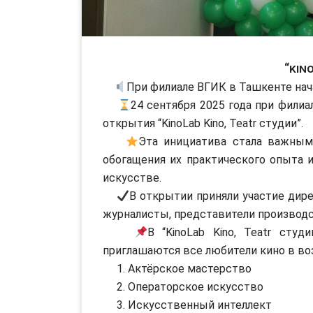
“Kin
При филиале ВГИК в Ташкенте начал
24 сентября 2025 года при фили
открытия “KinoLab Kino, Teatr студии”.
Эта инициатива стала важным 
обогащения их практического опыта 
искусстве.
В открытии приняли участие дире
журналисты, представители производ
В “KinoLab Kino, Teatr сту
приглашаются все любители кино в возр
1. Актёрское мастерство
2. Операторское искусство
3. Искусственный интеллект