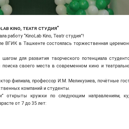
oLab Kino, Teatr студия”
а работу “KinoLab Kino, Teatr студия”!
але ВГИК в Ташкенте состоялась торжественная церемон
шагом для развития творческого потенциала студенто
и поиска своего места в современном кино и театральн
ктор филиала, профессор И.М. Меликузиев, почётные гост
ственных компаний и студенты.
дии” открыты кружки по следующим направлениям, ку
асте от 7 до 35 лет: