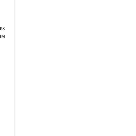
их
ым