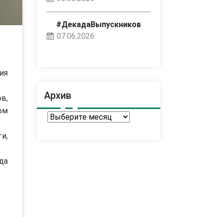
#ДекадаВыпускников
07.06.2026
ия
Архив
в,
ом
Архив
и,
да