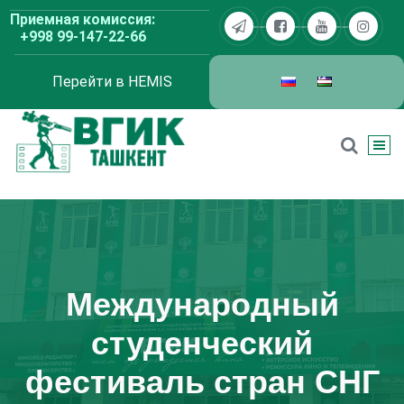
Перейти
Приемная комиссия:
к
+998 99-147-22-66
содержимому
Перейти в HEMIS
ВГИК Ташкент
Международный
студенческий
фестиваль стран СНГ