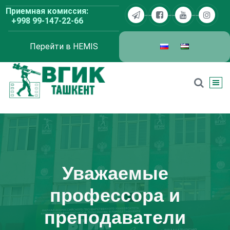
Перейти
Приемная комиссия:
к
+998 99-147-22-66
содержимому
Перейти в HEMIS
ВГИК Ташкент
Уважаемые
профессора и
преподаватели