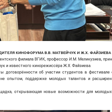
дителя кинофорума В.В. Матвейчук и Ж.Х. Файзиева
ентского филиала ВГИК, профессор И.М. Меликузиев, прин
ук и известного кинорежиссёра Ж.Х. Файзиева.
ты договорённости об участии студентов в фестивале 
ене опытом, поддержке молодых талантов и расширен
ощадка, открывающая новые возможности для молодых