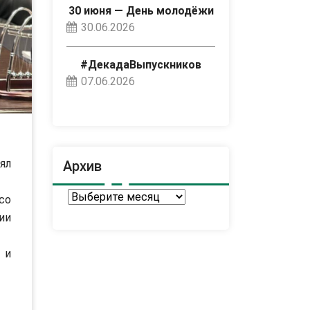
30 июня — День молодёжи
30.06.2026
#ДекадаВыпускников
07.06.2026
ял
Архив
Архив
со
ии
 и