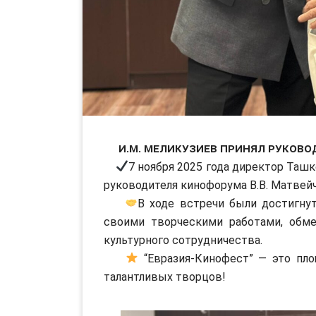
И.М. Меликузиев принял руково
7 ноября 2025 года директор Ташк
руководителя кинофорума В.В. Матвейч
В ходе встречи были достигну
своими творческими работами, обм
культурного сотрудничества.
“Евразия-Кинофест” — это пл
талантливых творцов!