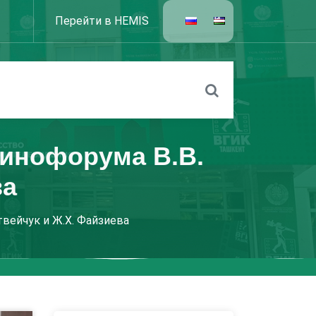
Перейти в HEMIS
кинофорума В.В.
ва
твейчук и Ж.Х. Файзиева