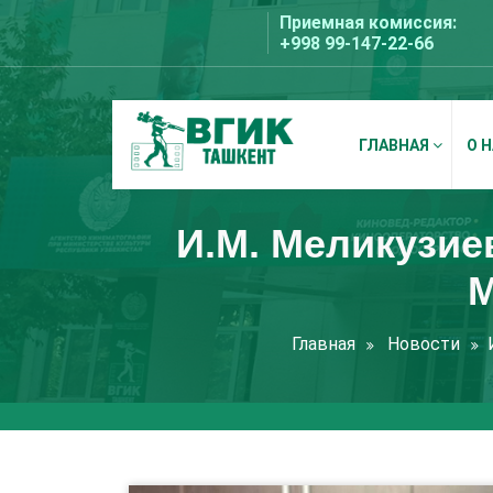
Перейти
Приемная комиссия:
к
+998 99-147-22-66
содержимому
ГЛАВНАЯ
О 
ВГИК Ташкент
И.М. Меликузие
М
Главная
Новости