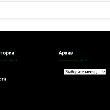
егории
Архив
Архив
сти