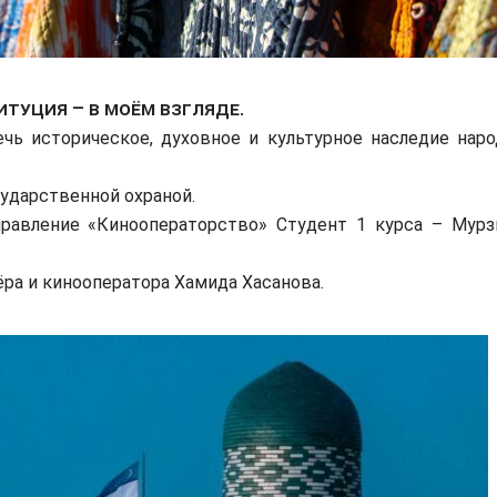
итуция – в моём взгляде.
ь историческое, духовное и культурное наследие наро
сударственной охраной.
равление «Кинооператорство» Студент 1 курса – Мурз
а и кинооператора Хамида Хасановa.