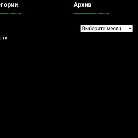
егории
Архив
Архив
сти