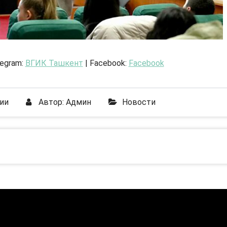
legram:
ВГИК Ташкент
| Facebook:
Facebook
ии
Автор:
Админ
Новости