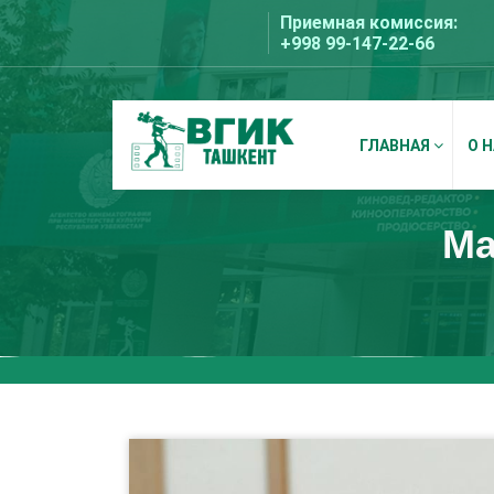
Перейти
Приемная комиссия:
к
+998 99-147-22-66
содержимому
ГЛАВНАЯ
О 
ВГИК Ташкент
Ма