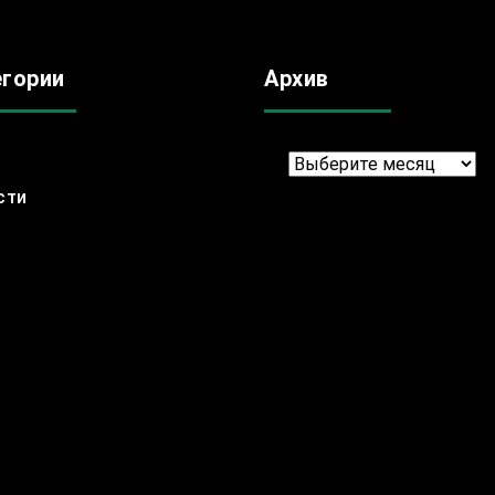
егории
Архив
Архив
сти