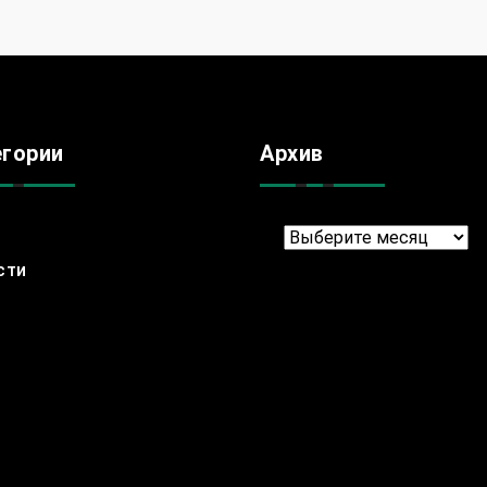
егории
Архив
Архив
сти