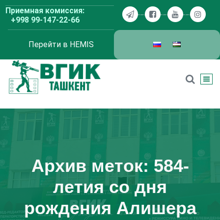
Перейти
Приемная комиссия:
к
+998 99-147-22-66
содержимому
Перейти в HEMIS
ВГИК Ташкент
Архив меток: 584-
летия со дня
рождения Алишера