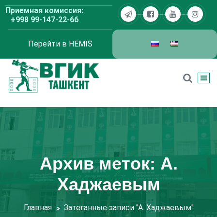
Перейти
Приемная комиссия:
к
+998 99-147-22-66
содержимому
Перейти в HEMIS
ВГИК Ташкент
Архив меток: А.
Хаджаевым
Главная
Затеганные записи "А. Хаджаевым"