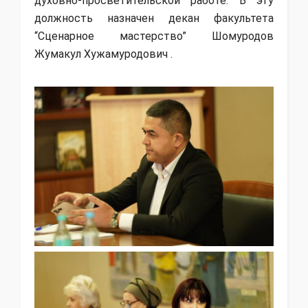
духовно-просветительской работе. В эту
должность назначен декан факультета
“Сценарное мастерство” Шомуродов
Жумакул Хужамуродович .