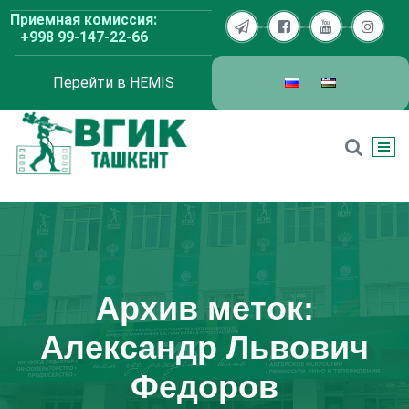
Перейти
Приемная комиссия:
к
+998 99-147-22-66
содержимому
Перейти в HEMIS
ВГИК Ташкент
Архив меток:
Александр Львович
Федоров