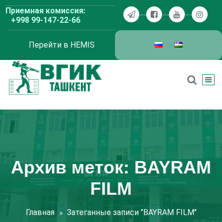
Перейти
Приемная комиссия:
к
+998 99-147-22-66
содержимому
Перейти в HEMIS
ВГИК Ташкент
Архив меток: BAYRAM
FILM
Главная
Затеганные записи "BAYRAM FILM"