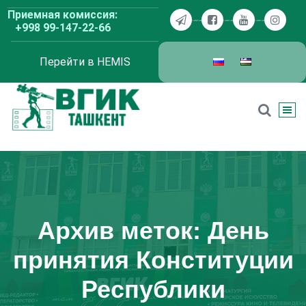
Перейти
Приемная комиссия:
к
+998 99-147-22-66
содержимому
Перейти в HEMIS
ВГИК Ташкент
Архив меток: День
принятия Конституции
Республики