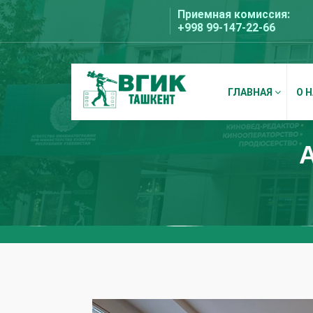
Перейти
Приемная комиссия:
к
+998 99-147-22-66
содержимому
ГЛАВНАЯ
О 
ВГИК Ташкент
А