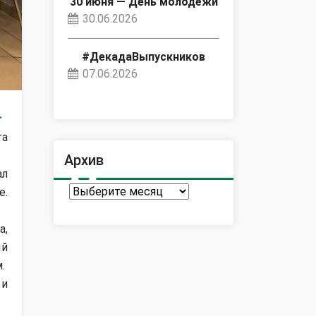
30 июня — День молодёжи
30.06.2026
#ДекадаВыпускников
07.06.2026
.
та
Архив
ал
Архив
е.
а,
ый
.
 и