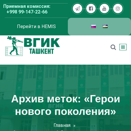
Перейти
Приемная комиссия:
к
+998 99-147-22-66
содержимому
Перейти в HEMIS
ВГИК Ташкент
Архив меток: «Герои
нового поколения»
Главная