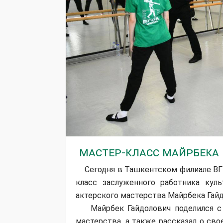
Мастер-класс Майрбека 
Сегодня в Ташкентском филиале ВГИ
класс заслуженного работника кул
актерского мастерства Майрбека Гай
Майрбек Гайдолович поделился с у
мастерства, а также рассказал о св