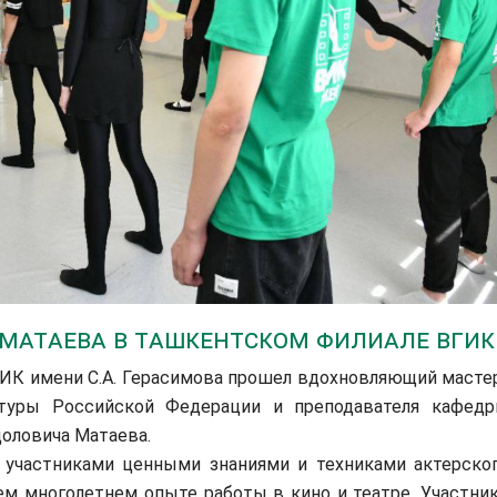
Матаева в Ташкентском филиале ВГИК
К имени С.А. Герасимова прошел вдохновляющий масте
ьтуры Российской Федерации и преподавателя кафед
доловича Матаева.
частниками ценными знаниями и техниками актерско
оем многолетнем опыте работы в кино и театре. Участни