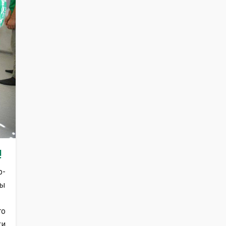
!
р-
ры
го
ки