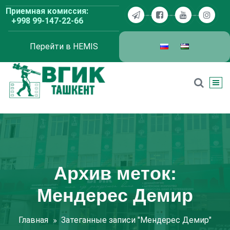
Перейти
Приемная комиссия:
к
+998 99-147-22-66
содержимому
Перейти в HEMIS
ВГИК Ташкент
Архив меток:
Мендерес Демир
Главная
Затеганные записи "Мендерес Демир"