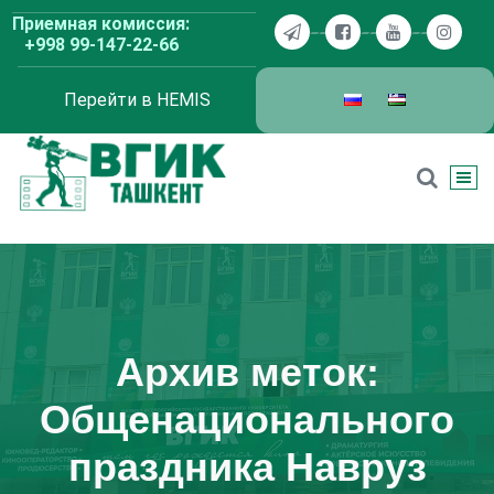
Перейти
Приемная комиссия:
к
+998 99-147-22-66
содержимому
Перейти в HEMIS
ВГИК Ташкент
Архив меток:
Общенационального
праздника Навруз