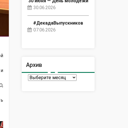
30 июня — День молодёжи
30.06.2026
#ДекадаВыпускников
07.06.2026
ой
Архив
 и
Архив
О,
ть