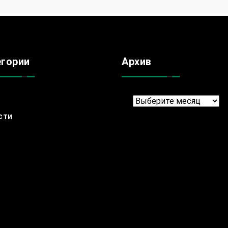
егории
Архив
Архив
сти