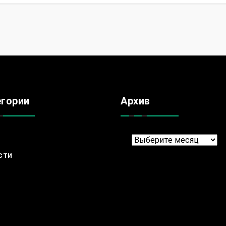
егории
Архив
Архив
сти