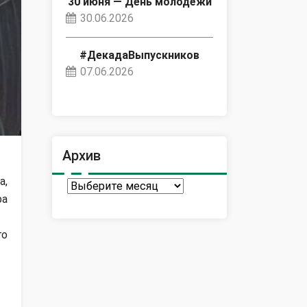
30 июня — День молодёжи
30.06.2026
#ДекадаВыпускников
07.06.2026
Архив
а,
Архив
ра
го