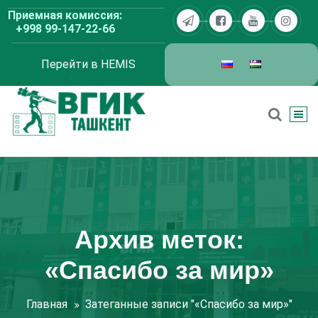
Перейти
Приемная комиссия:
к
+998 99-147-22-66
содержимому
Перейти в HEMIS
ВГИК Ташкент
Архив меток:
«Спасибо за мир»
Главная
Затеганные записи "«Спасибо за мир»"