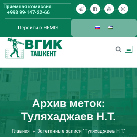
Перейти
Приемная комиссия:
к
+998 99-147-22-66
содержимому
Перейти в HEMIS
ВГИК Ташкент
Архив меток:
Туляхаджаев Н.Т.
Главная
Затеганные записи "Туляхаджаев Н.Т."