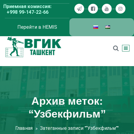
Перейти
Приемная комиссия:
к
+998 99-147-22-66
содержимому
Перейти в HEMIS
ВГИК Ташкент
Архив меток:
“Узбекфильм”
Главная
Затеганные записи "“Узбекфильм”"