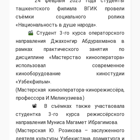
24 февраля 2025 года студенты
ташкентского филиала ВГИК провели
съёмки социального ролика
«Национальность в душе народа».
Студент 3-го курса операторского
направления Джахонгир Абдурахманов в
рамках практического занятия по
дисциплине «Мастерство кинооператора»
использовал современное
кинооборудование киностудии
«Узбекфильм».
(Мастерская кинооператора-кинорежиссёра,
профессора И.Меликузиева.)
📽 В съёмках также участвовала
студентка 3-го курса режиссёрского
направления Муниса Магамет Ибрагимова.
(Мастерская Ю. Розикова – заслуженного
деятеля культуры Узбекистана, драматурга и