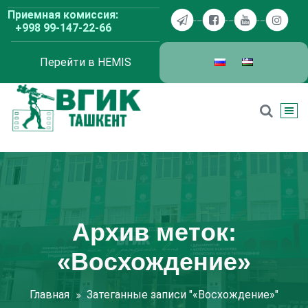
Перейти
Приемная комиссия:
к
+998 99-147-22-66
содержимому
Перейти в HEMIS
ВГИК Ташкент
Архив меток:
«Восхождение»
Главная
Затеганные записи "«Восхождение»"