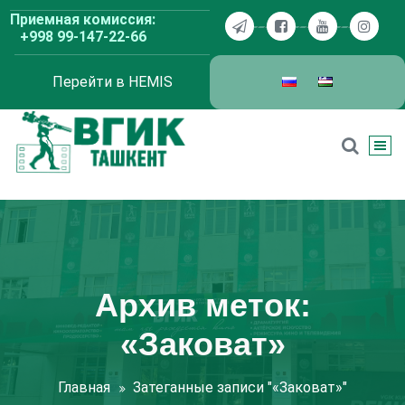
Перейти
Приемная комиссия:
к
+998 99-147-22-66
содержимому
Перейти в HEMIS
ВГИК Ташкент
Архив меток:
«Заковат»
Главная
Затеганные записи "«Заковат»"