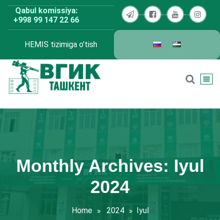
Skip
Qabul komissiya:
to
+998 99 147 22 66
content
HEMIS tizimiga o’tish
BDKU Toshkent
Monthly Archives: Iyul
2024
Home
2024
Iyul