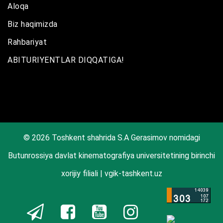
Aloqa
Biz haqimizda
Rahbariyat
ABITURIYENTLAR DIQQATIGA!
© 2026 Toshkent shahrida S.A Gerasimov nomidagi
Butunrossiya davlat kinematografiya universitetining birinchi
xorijiy filiali | vgik-tashkent.uz