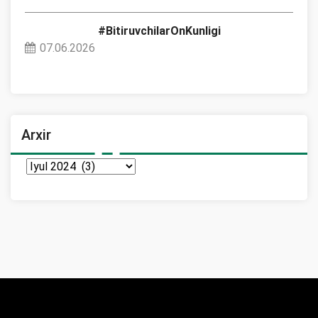
#BitiruvchilarOnKunligi
07.06.2026
Arxir
Arxir