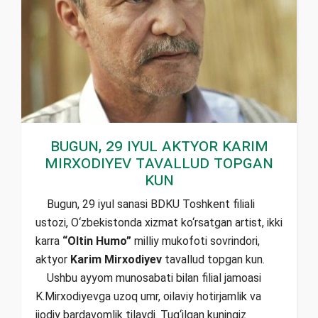
Bugun, 29 iyul aktyor Karim
Mirxodiyev tavallud topgan
kun
Bugun, 29 iyul sanasi BDKU Toshkent filiali
ustozi, O‘zbekistonda xizmat ko‘rsatgan artist, ikki
karra
“Oltin Humo”
milliy mukofoti sovrindori,
aktyor
Karim Mirxodiyev
tavallud topgan kun.
Ushbu ayyom munosabati bilan filial jamoasi
K.Mirxodiyevga uzoq umr, oilaviy hotirjamlik va
ijodiy bardavomlik tilaydi. Tug‘ilgan kuningiz