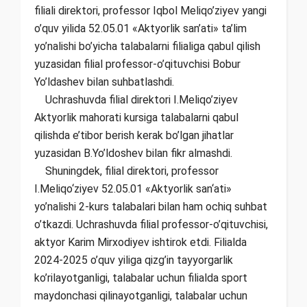
filiali direktori, professor Iqbol Meliqo’ziyev yangi
o’quv yilida 52.05.01 «Aktyorlik san’ati» ta’lim
yo’nalishi bo’yicha talabalarni filialiga qabul qilish
yuzasidan filial professor-o’qituvchisi Bobur
Yo’ldashev bilan suhbatlashdi.
Uchrashuvda filial direktori I.Meliqo’ziyev
Aktyorlik mahorati kursiga talabalarni qabul
qilishda e’tibor berish kerak bo’lgan jihatlar
yuzasidan B.Yo’ldoshev bilan fikr almashdi.
Shuningdek, filial direktori, professor
I.Meliqo‘ziyev 52.05.01 «Aktyorlik san‘ati»
yo’nalishi 2-kurs talabalari bilan ham ochiq suhbat
o’tkazdi. Uchrashuvda filial professor-o’qituvchisi,
aktyor Karim Mirxodiyev ishtirok etdi. Filialda
2024-2025 o’quv yiliga qizg’in tayyorgarlik
ko’rilayotganligi, talabalar uchun filialda sport
maydonchasi qilinayotganligi, talabalar uchun