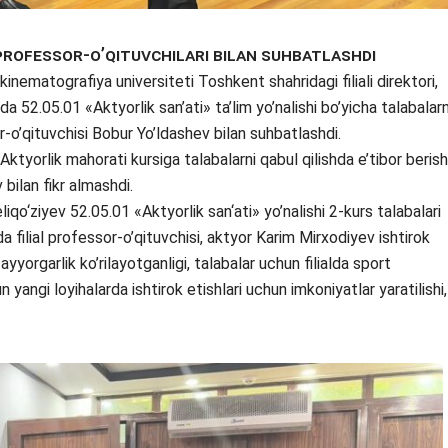
l professor-o’qituvchilari bilan suhbatlashdi
nematografiya universiteti Toshkent shahridagi filiali direktori,
da 52.05.01 «Aktyorlik san’ati» ta’lim yo’nalishi bo’yicha talabalarn
sor-o’qituvchisi Bobur Yo’ldashev bilan suhbatlashdi.
ktyorlik mahorati kursiga talabalarni qabul qilishda e’tibor berish
 bilan fikr almashdi.
iqo‘ziyev 52.05.01 «Aktyorlik san‘ati» yo’nalishi 2-kurs talabalari
 filial professor-o’qituvchisi, aktyor Karim Mirxodiyev ishtirok
tayyorgarlik ko’rilayotganligi, talabalar uchun filialda sport
 yangi loyihalarda ishtirok etishlari uchun imkoniyatlar yaratilishi,