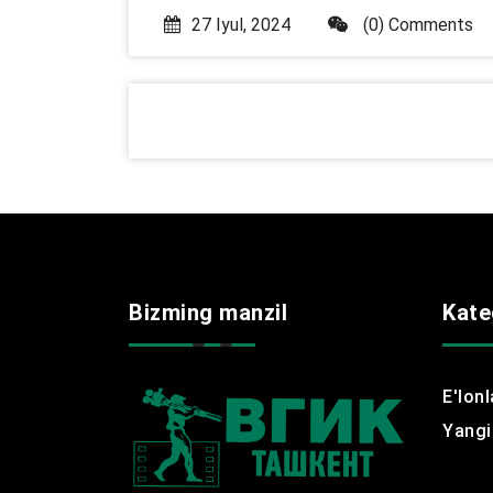
27 Iyul, 2024
(0) Comments
Bizming manzil
Kate
E'lonl
Yangil