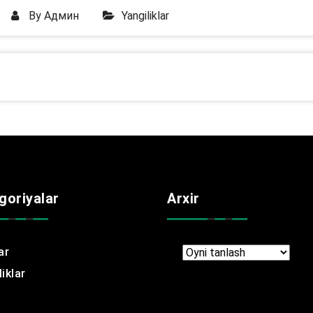
By
Админ
Yangiliklar
goriyalar
Arxir
ar
Arxir
iklar