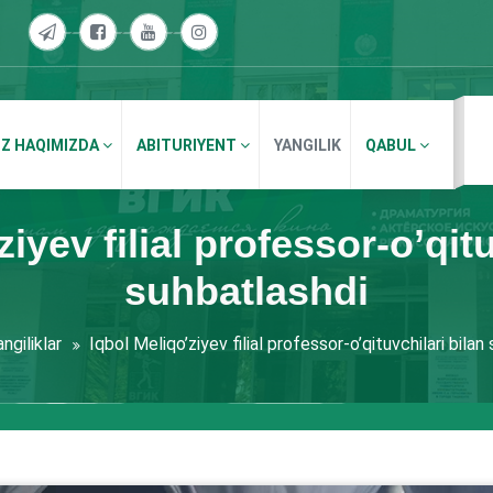
IZ HAQIMIZDA
ABITURIYENT
YANGILIK
QABUL
iyev filial professor-o’qitu
suhbatlashdi
ngiliklar
Iqbol Meliqo’ziyev filial professor-o’qituvchilari bilan