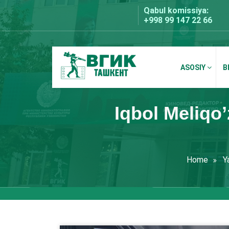
Skip
Qabul komissiya:
to
+998 99 147 22 66
content
ASOSIY
B
BDKU Toshkent
Iqbol Meliqo’z
Home
Ya