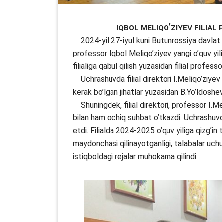
Iqbol Meliqo’ziyev filia
2024-yil 27-iyul kuni Butunrossiya davlat ki
professor Iqbol Meliqo’ziyev yangi o’quv yili
filialiga qabul qilish yuzasidan filial profes
Uchrashuvda filial direktori I.Meliqo’ziyev A
kerak bo’lgan jihatlar yuzasidan B.Yo’ldoshev
Shuningdek, filial direktori, professor I.Mel
bilan ham ochiq suhbat o’tkazdi. Uchrashuvda
etdi. Filialda 2024-2025 o’quv yiliga qizg’in 
maydonchasi qilinayotganligi, talabalar uchun
istiqboldagi rejalar muhokama qilindi.