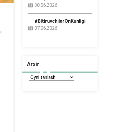
30.06.2026
#BitiruvchilarOnKunligi
07.06.2026
i
Arxir
Arxir