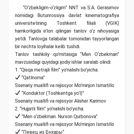
“O‘zbekligim-o‘zligim” NNT va S.A. Gerasimov
nomidagi Butunrossiya davlat kinematografiya
universitetining Toshkent filiali (VGIK)
hamkorligida e’lon qilingan tanlov o’z nihoyasiga
yetdi. Tanlovga talabalar tomonidan tayyorlangan
bir nechta loyihalar kelib tushdi.
Tanlov tashkiliy qo’mitasiga “Men O‘zbekman”
mavzusidagi quyidagi ijodiy ishlar saralab olindi:
1. “Qisqa metrajli film” yo’nalishi bo’yicha:
“Qatlnoma”
Ssenariy muallifi va rejissyor Mo’minjon Ismatillo
“Konduktor (Toshkentga yo‘l)”
Ssenariy muallifi va rejissyor Alisher Karimov
2. “Hujjatli film” yo’nalishi bo’yicha:
“Men o‘zbekman. Nurxon Qurbonova”
Ssenariy muallifi va rejissyor Mo’minjon Ismatillo
“Певец из Бухары”