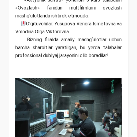
«Ovozlash» fanidan multfilmlarni ovozlash
mashg‘ulotlarida ishtirok etmoqda.
О‘qituvchilar: Yusupova Venera Ismetovna va
Volodina Olga Viktorovna
Bizning filialda amaliy mashg‘ulotlar uchun
barcha sharoitlar yaratilgan, bu yerda talabalar
professional dublyaj jarayonini olib boradilar!