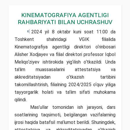
Kinematografiya agentligi
rahbariyati bilan uchrashuv
2024 yil 8 oktabr kuni soat 11:00 da
Toshkent shahridagi VGIK filialida
Kinematografiya agentligi direktori о‘rinbosari
Alisher Xodjayev va filial direktori professor Iqbol
Meliqо‘ziyev ishtirokida yig‘ilish о‘tkazildi. Unda
ta’lim muassasalarini attestatsiya va
akkreditatsiyadan о‘tkazish tartibini
takomillashtirish, filialning 2024/2025 о‘quv yiliga
tayyorgarlik holati va ta’lim sifati muhokama
qilindi.
Mas’ullar tomonidan ish jarayoni, dars
soatlarining taqsimoti, belgilangan vazifalarning
ijrosi haqida batafsil ma’lumot berildi. Shuningdek,
attestatsiya va akkreditatsiyadan о‘tkazish