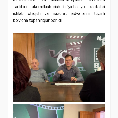
tartibini takomillashtirish bо‘yicha yо‘l xaritalari
ishlab chiqish va nazorat jadvallarini tuzish
bо‘yicha topshiriqlar berildi.