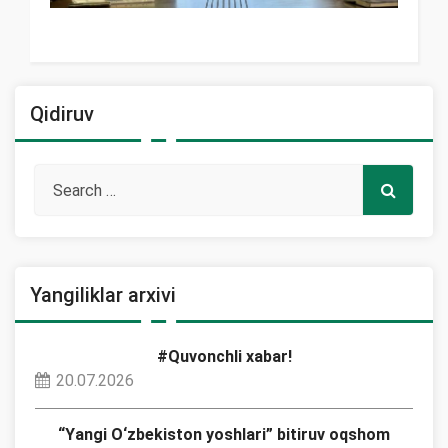
Qidiruv
Yangiliklar arxivi
#Quvonchli xabar!
20.07.2026
“Yangi O‘zbekiston yoshlari” bitiruv oqshom