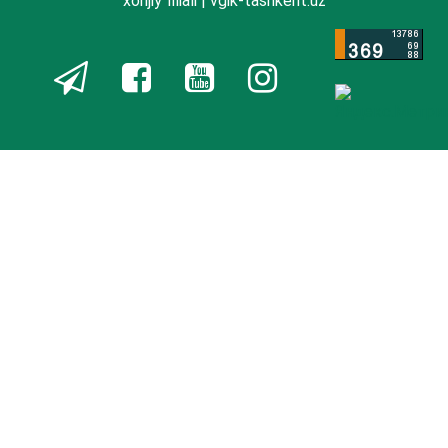
xorijiy filiali | vgik-tashkent.uz