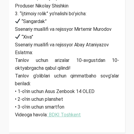
Produser Nikolay Shishkin
3. “Ijtimoiy rolik” yo’nalishi bo’yicha:
“Sangardak”
Ssenariy muallifi va rejissyor Mirtemir Murodov
“Xiva”
Ssenariy muallifi va rejissyor Abay Ataniyazov
Eslatma:
Tanlov uchun arizalar 10-avgustdan 10-
oktyabrgacha qabul qilindi!
Tanlov g’oliblari uchun qimmatbaho sovg’alar
beriladi:
• 1-o‘rin uchun Asus Zenbook 14 OLED
• 2-o‘rin uchun planshet
• 3-o‘rin uchun smartfon
Videoga havola:
BDKI Toshkent