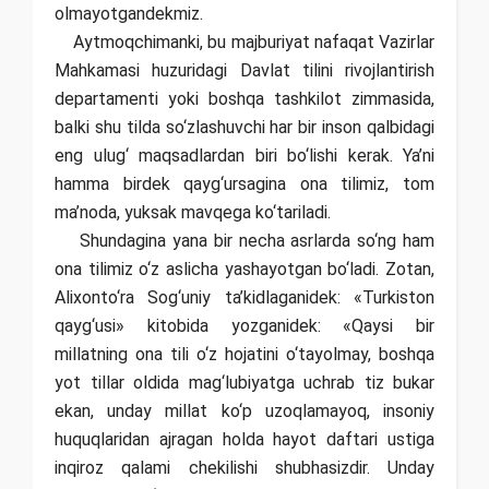
olmayotgandekmiz.
Aytmoqchimanki, bu majburiyat nafaqat Vazirlar
Mahkamasi huzuridagi Davlat tilini rivojlantirish
departamenti yoki boshqa tashkilot zimmasida,
balki shu tilda so‘zlashuvchi har bir inson qalbidagi
eng ulug‘ maqsadlardan biri bo‘lishi kerak. Ya’ni
hamma birdek qayg‘ursagina ona tilimiz, tom
ma’noda, yuksak mavqega ko‘tariladi.
Shundagina yana bir necha asrlarda so‘ng ham
ona tilimiz o‘z aslicha yashayotgan bo‘ladi. Zotan,
Alixonto‘ra Sog‘uniy ta’kidlaganidek: «Turkiston
qayg‘usi» kitobida yozganidek: «Qaysi bir
millatning ona tili o‘z hojatini o‘tayolmay, boshqa
yot tillar oldida mag‘lubiyatga uchrab tiz bukar
ekan, unday millat ko‘p uzoqlamayoq, insoniy
huquqlaridan ajragan holda hayot daftari ustiga
inqiroz qalami chekilishi shubhasizdir. Unday