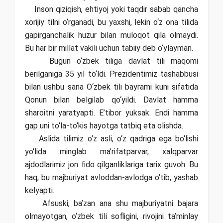
Inson qiziqish, ehtiyoj yoki taqdir sabab qancha
xorijiy tilni o‘rganadi, bu yaxshi, lekin o‘z ona tilida
gapirganchalik huzur bilan muloqot qila olmaydi.
Bu har bir millat vakili uchun tabiiy deb o‘ylayman.
Bugun o‘zbek tiliga davlat tili maqomi
berilganiga 35 yil to‘ldi. Prezidentimiz tashabbusi
bilan ushbu sana O‘zbek tili bayrami kuni sifatida
Qonun bilan belgilab qo‘yildi. Davlat hamma
sharoitni yaratyapti. E’tibor yuksak. Endi hamma
gap uni to‘la-to‘kis hayotga tatbiq eta olishda.
Aslida tilimiz o‘z asli, o‘z qadriga ega bo‘lishi
yo‘lida minglab ma’rifatparvar, xalqparvar
ajdodlarimiz jon fido qilganliklariga tarix guvoh. Bu
haq, bu majburiyat avloddan-avlodga o‘tib, yashab
kelyapti.
Afsuski, ba’zan ana shu majburiyatni bajara
olmayotgan, o‘zbek tili sofligini, rivojini ta’minlay