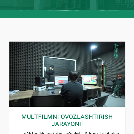
Multfilmni ovozlashtirish
jarayoni!
«Aktyorlik san’ati» yо‘nalishi 3-kurs talabalari