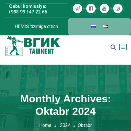
Skip
Qabul komissiya:
to
+998 99 147 22 66
content
HEMIS tizimiga o’tish
BDKU Toshkent
Monthly Archives:
Oktabr 2024
Home
2024
Oktabr