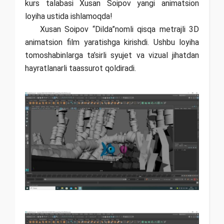
kurs talabasi Xusan Soipov yangi animatsion
loyiha ustida ishlamoqda!
Xusan Soipov “Dilda”nomli qisqa metrajli 3D
animatsion film yaratishga kirishdi. Ushbu loyiha
tomoshabinlarga ta’sirli syujet va vizual jihatdan
hayratlanarli taassurot qoldiradi.