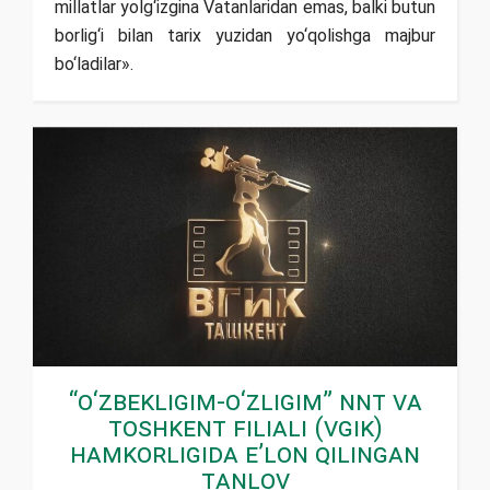
millatlar yolg‘izgina Vatanlaridan emas, balki butun
borlig‘i bilan tarix yuzidan yo‘qolishga majbur
bo‘ladilar».
“O‘zbekligim-o‘zligim” NNT va
Toshkent filiali (VGIK)
hamkorligida e’lon qilingan
tanlov