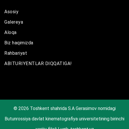
Asosiy
Galereya
Aloqa
Biz haqimizda
Rahbariyat
ABITURIYENTLAR DIQQATIGA!
© 2026 Toshkent shahrida S.A Gerasimov nomidagi
Butunrossiya davlat kinematografiya universitetining birinchi