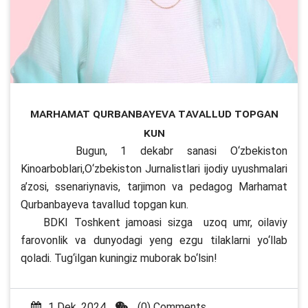
Marhamat Qurbanbayeva tavallud topgan
kun
Bugun, 1 dekabr sanasi О‘zbekiston
Kinoarboblari,О‘zbekiston Jurnalistlari ijodiy uyushmalari
a’zosi, ssenariynavis, tarjimon va pedagog Marhamat
Qurbanbayeva tavallud topgan kun.
BDKI Toshkent jamoasi sizga uzoq umr, oilaviy
farovonlik va dunyodagi yeng ezgu tilaklarni yо‘llab
qoladi. Tug‘ilgan kuningiz muborak bо‘lsin!
1 Dek, 2024
(0) Comments