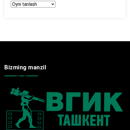
Arxir
Bizming manzil