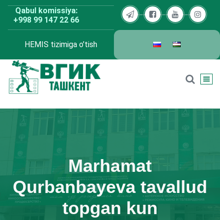
Skip
Qabul komissiya:
to
+998 99 147 22 66
content
HEMIS tizimiga o’tish
BDKU Toshkent
Marhamat
Qurbanbayeva tavallud
topgan kun