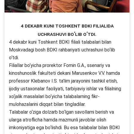
4 dekabr kuni Toshkent BDKI filialida
uchrashuvi bo‘lib o‘tdi.
4 dekabr kuni Toshkent BDKI filiali talabalari bilan
Moskvadagi bosh BDKI rahbariyati uchrashuvi bo‘lib
o‘tdi.
Filiallar bo‘yicha prorektor Fomin G.A., ssenariy va
kinoshunoslik fakulteti dekani Marusenkov V.V. hamda
professor Klebanov I.S. ta’lim jarayonini tashkil etish,
ijodiy ustaxonalar faoliyati, tarbiyaviy ishlar va filialning
xo‘jalik masalalari bo‘yicha talabalarning fikr-
mulohazalarini diqqat bilan tingladilar.
Talabalar o‘ziga dolzarb bo‘lgan savollarni berish va
ularga atroflicha hamda mazmunli javoblar olish
imkoniyatiga ega bo‘lishdi. Bu esa talabalar bilan BDKI