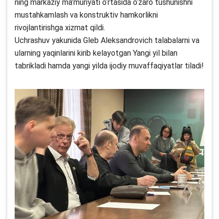
ning markaziy ma’muriyati o‘rtasida o‘zaro tushunishni
mustahkamlash va konstruktiv hamkorlikni
rivojlantirishga xizmat qildi.
Uchrashuv yakunida Gleb Aleksandrovich talabalarni va
ularning yaqinlarini kirib kelayotgan Yangi yil bilan
tabrikladi hamda yangi yilda ijodiy muvaffaqiyatlar tiladi!