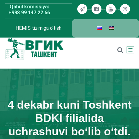
Skip
Qabul komissiya:
to
+998 99 147 22 66
content
HEMIS tizimiga o’tish
BDKU Toshkent
4 dekabr kuni Toshkent
BDKI filialida
uchrashuvi bo‘lib o‘tdi.