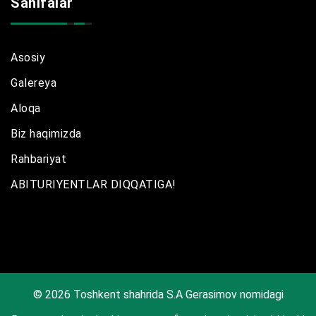
Sahifalar
Asosiy
Galereya
Aloqa
Biz haqimizda
Rahbariyat
ABITURIYENTLAR DIQQATIGA!
© 2026 Toshkent shahrida S.A Gerasimov nomidagi