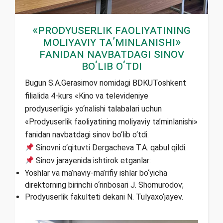
«Prodyuserlik faoliyatining
moliyaviy ta’minlanishi»
fanidan navbatdagi sinov
bo‘lib o‘tdi
Bugun S.A.Gerasimov nomidagi BDKUToshkent
filialida 4-kurs «Kino va televideniye
prodyuserligi» yo‘nalishi talabalari uchun
«Prodyuserlik faoliyatining moliyaviy ta’minlanishi»
fanidan navbatdagi sinov bo‘lib o‘tdi.
Sinovni o‘qituvti Dergacheva T.A. qabul qildi.
Sinov jarayenida ishtirok etganlar:
Yoshlar va ma’naviy-ma’rifiy ishlar bo‘yicha
direktorning birinchi o‘rinbosari J. Shomurodov;
Prodyuserlik fakulteti dekani N. Tulyaxo‘jayev.