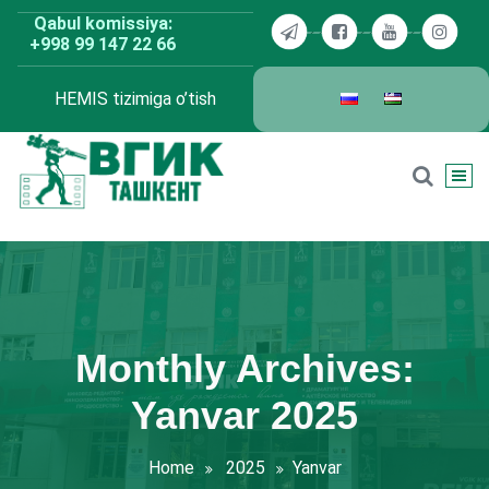
Skip
Qabul komissiya:
to
+998 99 147 22 66
content
HEMIS tizimiga o’tish
BDKU Toshkent
Monthly Archives:
Yanvar 2025
Home
2025
Yanvar