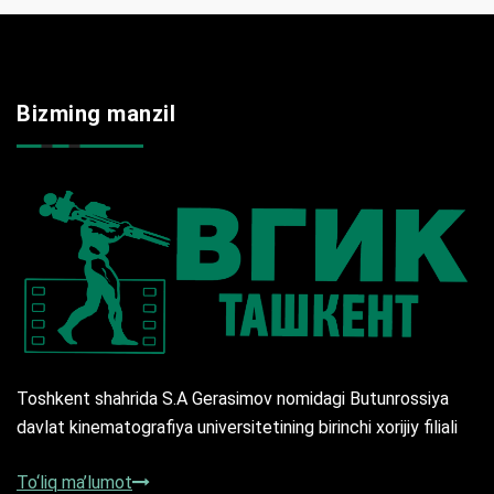
Bizming manzil
Toshkent shahrida S.A Gerasimov nomidagi Butunrossiya
davlat kinematografiya universitetining birinchi xorijiy filiali
To‘liq ma’lumot