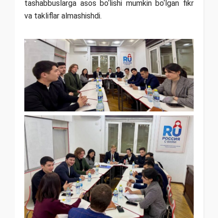
tashabbuslarga asos bo‘lishi mumkin bo‘lgan fikr
va takliflar almashishdi.