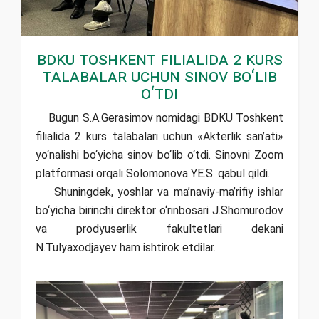
BDKU Toshkent filialida 2 kurs
talabalar uchun sinov bo‘lib
o‘tdi
Bugun S.A.Gerasimov nomidagi BDKU Toshkent
filialida 2 kurs talabalari uchun «Akterlik san’ati»
yo‘nalishi bo‘yicha sinov bo‘lib o‘tdi. Sinovni Zoom
platformasi orqali Solomonova YE.S. qabul qildi.
Shuningdek, yoshlar va ma’naviy-ma’rifiy ishlar
bo‘yicha birinchi direktor o‘rinbosari J.Shomurodov
va prodyuserlik fakultetlari dekani
N.Tulyaxodjayev ham ishtirok etdilar.