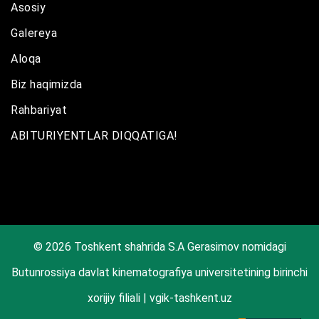
Asosiy
Galereya
Aloqa
Biz haqimizda
Rahbariyat
ABITURIYENTLAR DIQQATIGA!
© 2026 Toshkent shahrida S.A Gerasimov nomidagi
Butunrossiya davlat kinematografiya universitetining birinchi
xorijiy filiali | vgik-tashkent.uz