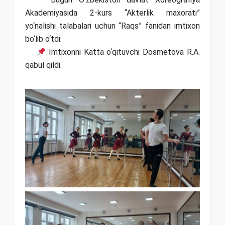
Akademiyasida 2-kurs “Akterlik maxorati”
yо‘nalishi talabalari uchun “Raqs” fanidan imtixon
bо‘lib о‘tdi.
Imtixonni Katta о‘qituvchi Dosmetova R.A.
qabul qildi.