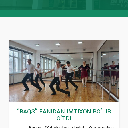
“Raqs” fanidan imtixon bо‘lib
о‘tdi
Bugun О‘zbekiston davlat Xoreografiya