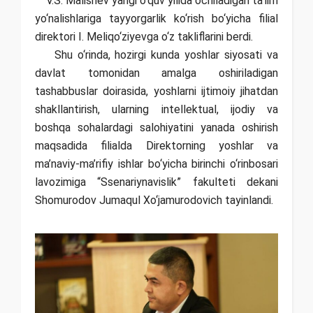
V.S. Malishev yangi o‘quv yilida ochiladigan ta’lim
yo‘nalishlariga tayyorgarlik ko‘rish bo‘yicha filial
direktori I. Meliqo‘ziyevga o‘z takliflarini berdi.
Shu o‘rinda, hozirgi kunda yoshlar siyosati va
davlat tomonidan amalga oshiriladigan
tashabbuslar doirasida, yoshlarni ijtimoiy jihatdan
shakllantirish, ularning intellektual, ijodiy va
boshqa sohalardagi salohiyatini yanada oshirish
maqsadida filialda Direktorning yoshlar va
ma’naviy-ma’rifiy ishlar bo‘yicha birinchi o‘rinbosari
lavozimiga “Ssenariynavislik” fakulteti dekani
Shomurodov Jumaqul Xo‘jamurodovich tayinlandi.