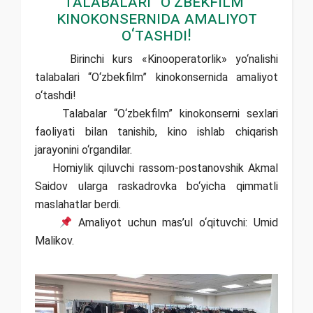
Talabalari “O‘zbekfilm”
kinokonsernida amaliyot
o‘tashdi!
Birinchi kurs «Kinooperatorlik» yo‘nalishi
talabalari “O‘zbekfilm” kinokonsernida amaliyot
o‘tashdi!
Talabalar “O‘zbekfilm” kinokonserni sexlari
faoliyati bilan tanishib, kino ishlab chiqarish
jarayonini o‘rgandilar.
Homiylik qiluvchi rassom-postanovshik Akmal
Saidov ularga raskadrovka bo‘yicha qimmatli
maslahatlar berdi.
Amaliyot uchun mas’ul o‘qituvchi: Umid
Malikov.