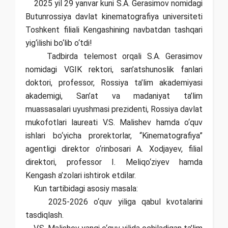
2025 yil 29 yanvar kuni S.A. Gerasimov nomidagi
Butunrossiya davlat kinematografiya universiteti
Toshkent filiali Kengashining navbatdan tashqari
yig‘ilishi bo‘lib o‘tdi!
Tadbirda telemost orqali S.A. Gerasimov
nomidagi VGIK rektori, san’atshunoslik fanlari
doktori, professor, Rossiya ta’lim akademiyasi
akademigi, San’at va madaniyat ta’lim
muassasalari uyushmasi prezidenti, Rossiya davlat
mukofotlari laureati V.S. Malishev hamda o‘quv
ishlari bo‘yicha prorektorlar, “Kinematografiya”
agentligi direktor o‘rinbosari A. Xodjayev, filial
direktori, professor I. Meliqo‘ziyev hamda
Kengash a’zolari ishtirok etdilar.
Kun tartibidagi asosiy masala:
2025-2026 o‘quv yiliga qabul kvotalarini
tasdiqlash.