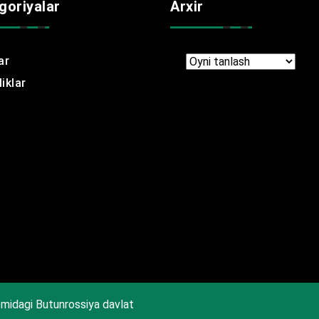
goriyalar
Arxir
ar
Arxir
iklar
midagi Butunrossiya davlat