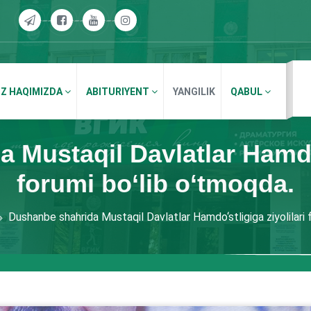
IZ HAQIMIZDA
ABITURIYENT
YANGILIK
QABUL
Mustaqil Davlatlar Hamdo‘
forumi bo‘lib o‘tmoqda.
Dushanbe shahrida Mustaqil Davlatlar Hamdo‘stligiga ziyolilari 