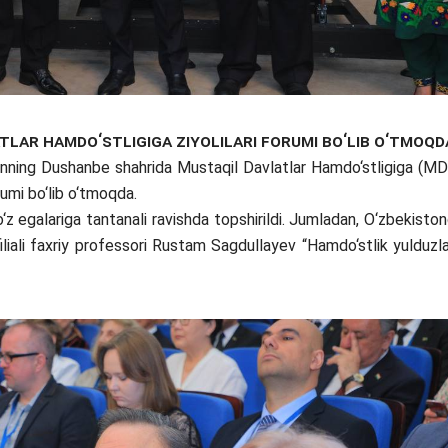
lar Hamdo‘stligiga ziyolilari forumi bo‘lib o‘tmoqd
onning Dushanbe shahrida Mustaqil Davlatlar Hamdo‘stligiga (M
orumi bo‘lib o‘tmoqda.
z egalariga tantanali ravishda topshirildi. Jumladan, O‘zbekisto
liali faxriy professori Rustam Sagdullayev “Hamdo‘stlik yulduzla