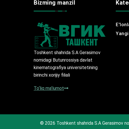
Bizming manzil
Kate
E'lonl
Yangil
Toshkent shahrida S.A Gerasimov
nomidagi Butunrossiya davlat
kinematografiya universitetining
birinchi xorijiy filiali
To‘liq ma’lumot
© 2026 Toshkent shahrida S.A Gerasimov no