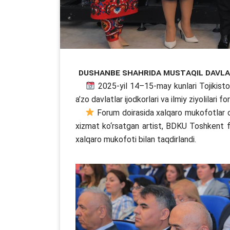
Dushanbe shahrida Mustaqil Davlat
2025-yil 14–15-may kunlari Tojikist
a’zo davlatlar ijodkorlari va ilmiy ziyolilari f
Forum doirasida xalqaro mukofotlar o‘
xizmat ko‘rsatgan artist, BDKU Toshkent fi
xalqaro mukofoti bilan taqdirlandi.