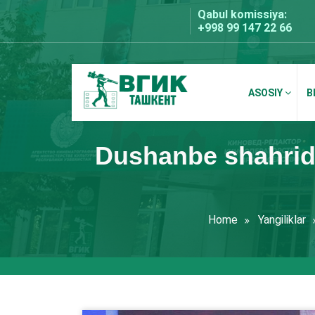
Skip
Qabul komissiya:
to
+998 99 147 22 66
content
ASOSIY
B
BDKU Toshkent
Dushanbe shahrida 
Home
Yangiliklar