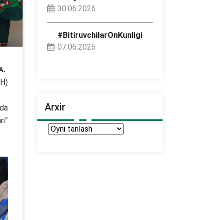
30.06.2026
#BitiruvchilarOnKunligi
07.06.2026
a.
DH)
Arxir
nda
ri”
Arxir