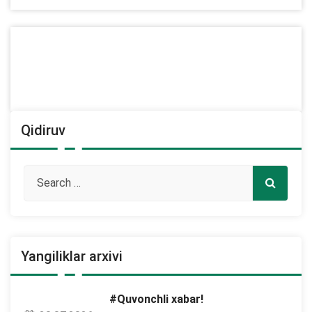
Qidiruv
Yangiliklar arxivi
#Quvonchli xabar!