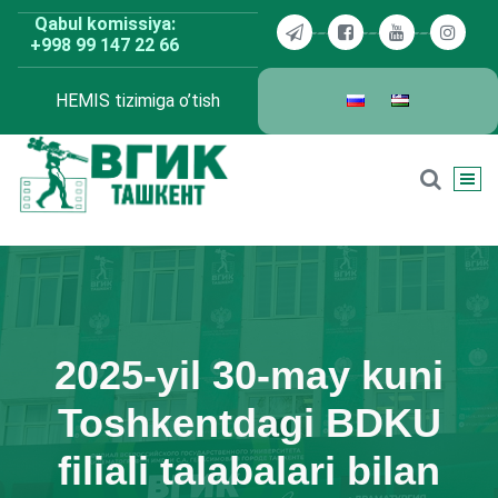
Skip
Qabul komissiya:
to
+998 99 147 22 66
content
HEMIS tizimiga o’tish
BDKU Toshkent
2025-yil 30-may kuni
Toshkentdagi BDKU
filiali talabalari bilan