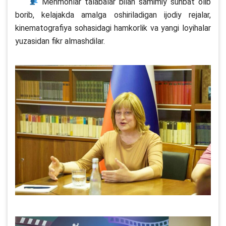
Mehmonlar talabalar bilan samimiy suhbat olib
borib, kelajakda amalga oshiriladigan ijodiy rejalar,
kinematografiya sohasidagi hamkorlik va yangi loyihalar
yuzasidan fikr almashdilar.