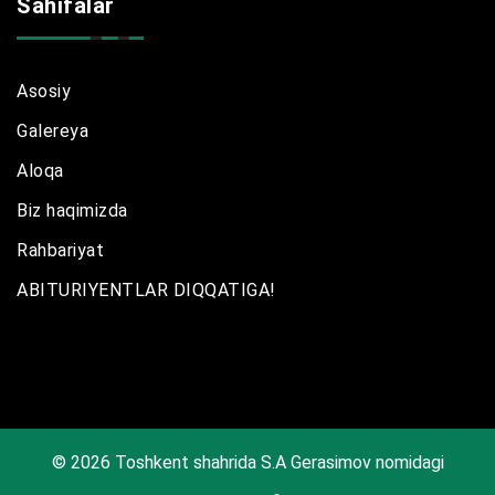
Sahifalar
Asosiy
Galereya
Aloqa
Biz haqimizda
Rahbariyat
ABITURIYENTLAR DIQQATIGA!
© 2026 Toshkent shahrida S.A Gerasimov nomidagi