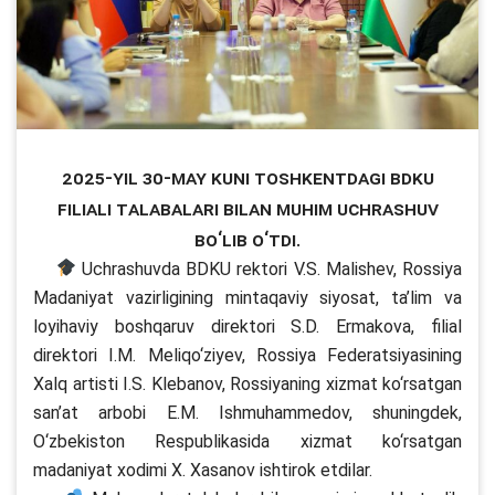
2025-yil 30-may kuni Toshkentdagi BDKU
filiali talabalari bilan muhim uchrashuv
bo‘lib o‘tdi.
Uchrashuvda BDKU rektori V.S. Malishev, Rossiya
Madaniyat vazirligining mintaqaviy siyosat, ta’lim va
loyihaviy boshqaruv direktori S.D. Ermakova, filial
direktori I.M. Meliqo‘ziyev, Rossiya Federatsiyasining
Xalq artisti I.S. Klebanov, Rossiyaning xizmat ko‘rsatgan
san’at arbobi E.M. Ishmuhammedov, shuningdek,
O‘zbekiston Respublikasida xizmat ko‘rsatgan
madaniyat xodimi X. Xasanov ishtirok etdilar.