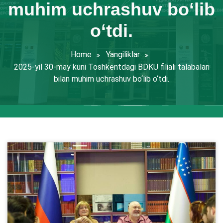
muhim uchrashuv bo‘lib
o‘tdi.
Home
Yangiliklar
2025-yil 30-may kuni Toshkentdagi BDKU filiali talabalari
bilan muhim uchrashuv bo‘lib o‘tdi.