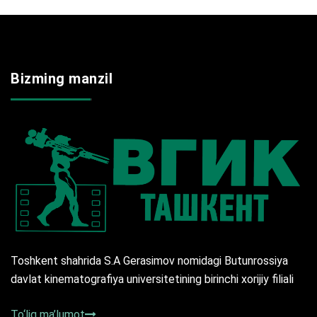
Bizming manzil
Toshkent shahrida S.A Gerasimov nomidagi Butunrossiya
davlat kinematografiya universitetining birinchi xorijiy filiali
To‘liq ma’lumot