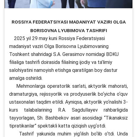
Rossiya Federatsiyasi madaniyat vaziri Olga
Borisovna Lyubimova tashrifi
2025 yil 29 may kuni Rossiya Federatsiyasi
madaniyat vaziri Olga Borisovna Lyubimovaning
Toshkent shahridagi S.A. Gerasimov nomidagi BDKU
filialiga tashrifi doirasida filialning ijodiy va ta’limiy
salohiyatini namoyish etishga qaratilgan boy dastur
amalga oshirildi.
Mehmonlarga operatorlik san’ati, aktyorlik mahorati,
dramaturgiya, rejissyorlik va prodyuserlik bo‘yicha o‘quv
ustaxonalari taqdim etildi. Ayniqsa, aktyorlik yo‘nalishi 3-
kurs talabalarining R.A. Sagdullayev rahbarligida
tayyorlagan, Sh. Bashbekov asari asosidagi “Tikanaksiz
tipratikanlar” spektakli katta qiziqish uyg‘otdi.
Tashrif yakunida muhim yig‘ilish bo‘lib o‘tdi. Unda