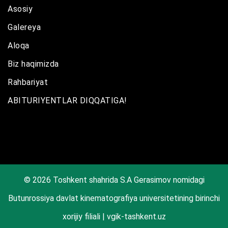
Asosiy
Galereya
Aloqa
Biz haqimizda
Rahbariyat
ABITURIYENTLAR DIQQATIGA!
© 2026 Toshkent shahrida S.A Gerasimov nomidagi
Butunrossiya davlat kinematografiya universitetining birinchi
xorijiy filiali | vgik-tashkent.uz