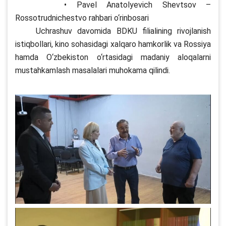
• Pavel Anatolyevich Shevtsov –
Rossotrudnichestvo rahbari o‘rinbosari
Uchrashuv davomida BDKU filialining rivojlanish
istiqbollari, kino sohasidagi xalqaro hamkorlik va Rossiya
hamda O‘zbekiston o‘rtasidagi madaniy aloqalarni
mustahkamlash masalalari muhokama qilindi.