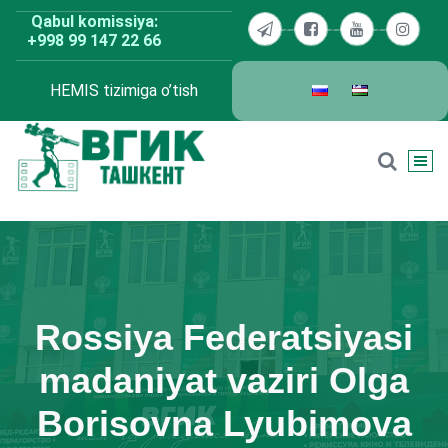
Skip
Qabul komissiya:
to
+998 99 147 22 66
content
HEMIS tizimiga o’tish
BDKU Toshkent
Rossiya Federatsiyasi
madaniyat vaziri Olga
Borisovna Lyubimova