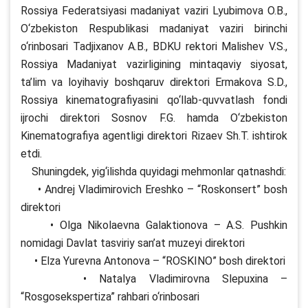
Rossiya Federatsiyasi madaniyat vaziri Lyubimova O.B.,
O‘zbekiston Respublikasi madaniyat vaziri birinchi
o‘rinbosari Tadjixanov A.B., BDKU rektori Malishev V.S.,
Rossiya Madaniyat vazirligining mintaqaviy siyosat,
ta’lim va loyihaviy boshqaruv direktori Ermakova S.D.,
Rossiya kinematografiyasini qo‘llab-quvvatlash fondi
ijrochi direktori Sosnov F.G. hamda O‘zbekiston
Kinematografiya agentligi direktori Rizaev Sh.T. ishtirok
etdi.
Shuningdek, yig‘ilishda quyidagi mehmonlar qatnashdi:
• Andrej Vladimirovich Ereshko – “Roskonsert” bosh
direktori
• Olga Nikolaevna Galaktionova – A.S. Pushkin
nomidagi Davlat tasviriy san’at muzeyi direktori
• Elza Yurevna Antonova – “ROSKINO” bosh direktori
• Natalya Vladimirovna Slepuxina –
“Rosgosekspertiza” rahbari o‘rinbosari