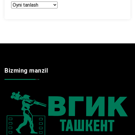
Arxir
Bizming manzil