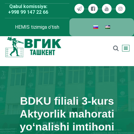
Skip
Qabul komissiya:
to
+998 99 147 22 66
content
HEMIS tizimiga o’tish
BDKU Toshkent
BDKU filiali 3-kurs
Aktyorlik mahorati
yo‘nalishi imtihoni