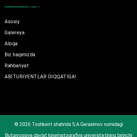
Asosiy
Galereya
Aloqa
Biz haqimizda
Rahbariyat
ABITURIYENTLAR DIQQATIGA!
© 2026 Toshkent shahrida S.A Gerasimov nomidagi
Butunrossiya davlat kinematografiya universitetining birinchi