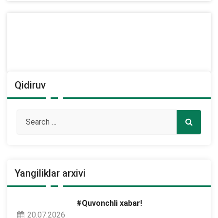
Qidiruv
Yangiliklar arxivi
#Quvonchli xabar!
20.07.2026