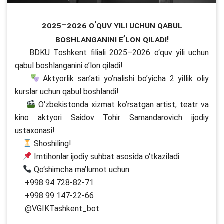
2025–2026 o‘quv yili uchun qabul
boshlanganini e’lon qiladi!
BDKU Toshkent filiali 2025–2026 o‘quv yili uchun
qabul boshlanganini e’lon qiladi!
Aktyorlik san’ati yo’nalishi bo’yicha 2 yillik oliy
kurslar uchun qabul boshlandi!
O‘zbekistonda xizmat ko’rsatgan artist, teatr va
kino aktyori Saidov Tohir Samandarovich ijodiy
ustaxonasi!
Shoshiling!
Imtihonlar ijodiy suhbat asosida o‘tkaziladi.
Qo‘shimcha ma’lumot uchun:
+998 94 728-82-71
+998 99 147-22-66
@VGIKTashkent_bot