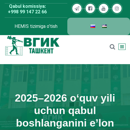
Skip
Qabul komissiya:
to
+998 99 147 22 66
content
HEMIS tizimiga o’tish
BDKU Toshkent
2025–2026 o‘quv yili
uchun qabul
boshlanganini e’lon