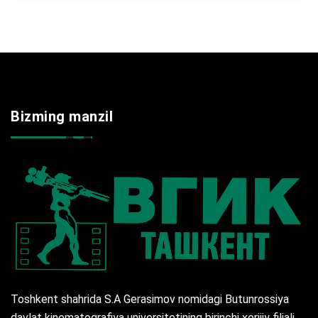
Bizming manzil
Toshkent shahrida S.A Gerasimov nomidagi Butunrossiya
davlat kinematografiya universitetining birinchi xorijiy filiali