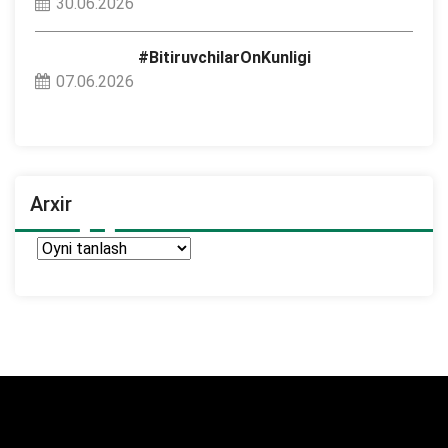
30.06.2026
#BitiruvchilarOnKunligi
07.06.2026
Arxir
Arxir