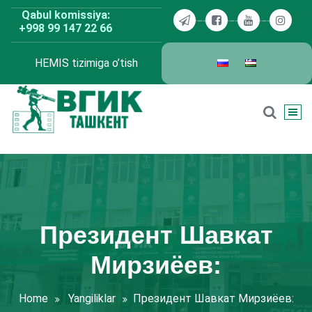
Skip
Qabul komissiya:
to
+998 99 147 22 66
content
HEMIS tizimiga o’tish
BDKU Toshkent
Президент Шавкат
Мирзиёев:
Home
Yangiliklar
Президент Шавкат Мирзиёев: