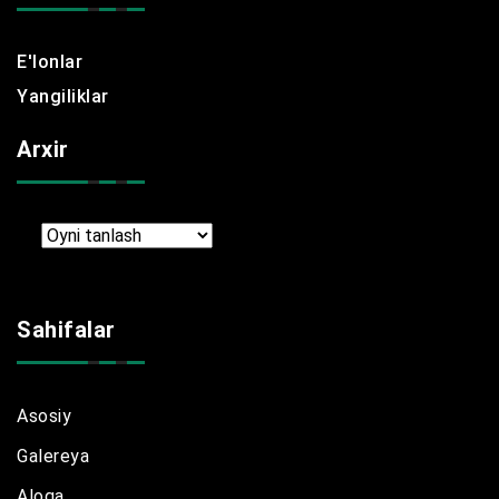
E'lonlar
Yangiliklar
Arxir
Arxir
Sahifalar
Asosiy
Galereya
Aloqa