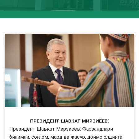
Президент Шавкат Мирзиёев:
Президент Шавкат Мирзиёев: Фарзандлари
билимли, соғлом, мард ва жасур, доимо олдинга