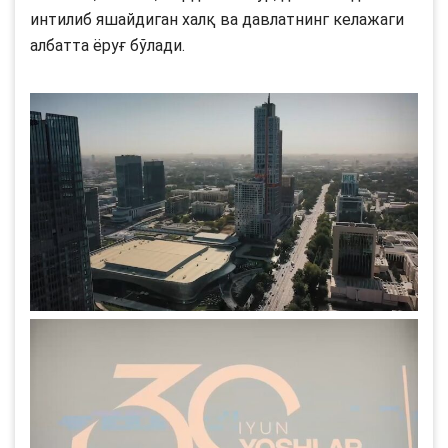
интилиб яшайдиган халқ ва давлатнинг келажаги
албатта ёруғ бўлади.