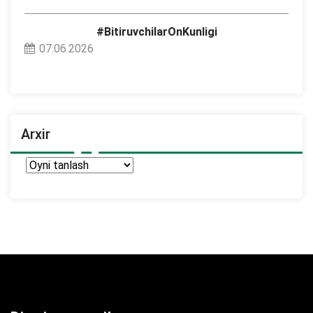
#BitiruvchilarOnKunligi
07.06.2026
Arxir
Arxir