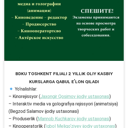
BDKU Toshkent filiali 2 yillik oliy kasbiy
kurslarga qabul e’lon qiladi
Yo‘nalishlar:
– Kinorejissyor (
Jaxongir Qosimov ijodiy ustaxonasi
)
– Interaktiv media va golografiya rejissyori (animatsiya)
(Begzod Salamov ijodiy ustaxonasi)
– Produserlik (
Mannob Kuchkarov ijodiy ustaxonasi
)
– Kinooperatorlik (
Iqbol Meliqo‘ziyev ijodiy ustaxonasi
)