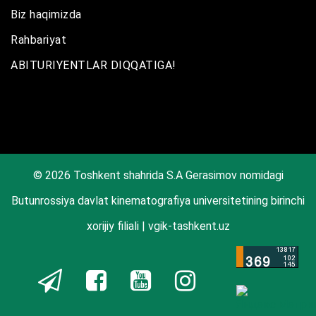
Biz haqimizda
Rahbariyat
ABITURIYENTLAR DIQQATIGA!
© 2026 Toshkent shahrida S.A Gerasimov nomidagi
Butunrossiya davlat kinematografiya universitetining birinchi
xorijiy filiali | vgik-tashkent.uz