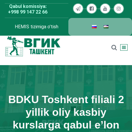
Skip
Qabul komissiya:
to
+998 99 147 22 66
content
HEMIS tizimiga o’tish
BDKU Toshkent
BDKU Toshkent filiali 2
yillik oliy kasbiy
kurslarga qabul e’lon