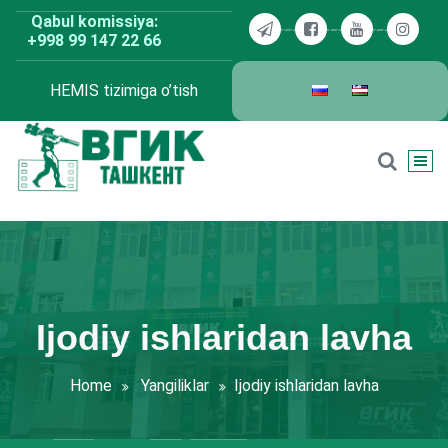
Skip
Qabul komissiya:
to
+998 99 147 22 66
content
HEMIS tizimiga o’tish
BDKU Toshkent
Ijodiy ishlaridan lavha
Home
Yangiliklar
Ijodiy ishlaridan lavha