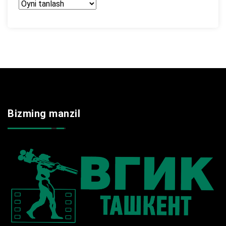
Arxir
Bizming manzil