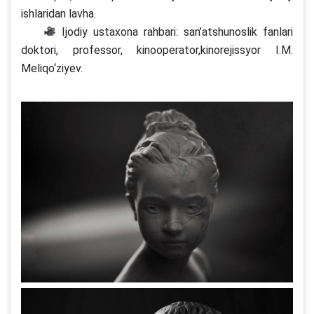
ishlaridan lavha.
Ijodiy ustaxona rahbari: san’atshunoslik fanlari
doktori, professor, kinooperator,kinorejissyor I.M.
Meliqo‘ziyev.