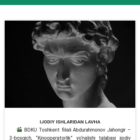
Ijodiy ishlaridan lavha
BDKU Toshkent filiali Abdurahmonov Jahongir –
3-bosqich, “Kinooperatorlik” yo‘nalishi talabasi ijodiy