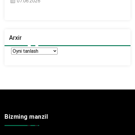
07.06.2026
Arxir
Arxir
Bizming manzil