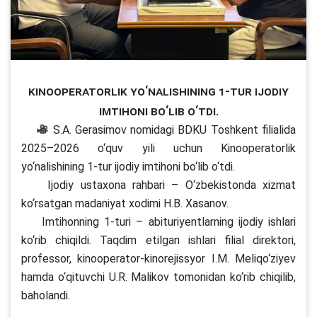
Kinooperatorlik yo‘nalishining 1-tur ijodiy
imtihoni bo‘lib o‘tdi.
S.A. Gerasimov nomidagi BDKU Toshkent filialida
2025–2026 o‘quv yili uchun Kinooperatorlik
yo‘nalishining 1-tur ijodiy imtihoni bo‘lib o‘tdi.
Ijodiy ustaxona rahbari – O‘zbekistonda xizmat
ko‘rsatgan madaniyat xodimi H.B. Xasanov.
Imtihonning 1-turi – abituriyentlarning ijodiy ishlari
ko‘rib chiqildi. Taqdim etilgan ishlari filial direktori,
professor, kinooperator-kinorejissyor I.M. Meliqo‘ziyev
hamda o‘qituvchi U.R. Malikov tomonidan ko‘rib chiqilib,
baholandi.