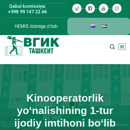
Skip
Qabul komissiya:
to
+998 99 147 22 66
content
HEMIS tizimiga o’tish
BDKU Toshkent
Kinooperatorlik
yo‘nalishining 1-tur
ijodiy imtihoni bo‘lib