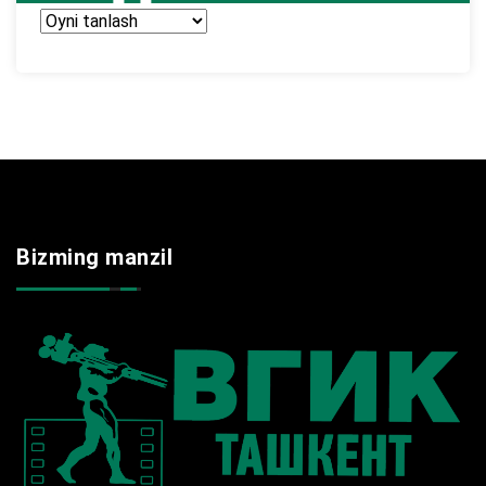
Arxir
Bizming manzil