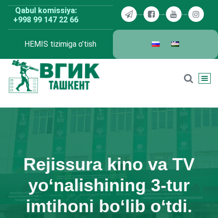
Skip
Qabul komissiya:
to
+998 99 147 22 66
content
HEMIS tizimiga o’tish
BDKU Toshkent
Rejissura kino va TV
yo‘nalishining 3-tur
imtihoni bo‘lib o‘tdi.