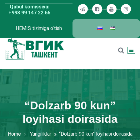
Skip
Qabul komissiya:
to
+998 99 147 22 66
content
HEMIS tizimiga o’tish
BDKU Toshkent
“Dolzarb 90 kun”
loyihasi doirasida
Home
Yangiliklar
“Dolzarb 90 kun” loyihasi doirasida