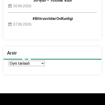
30-iyun – Yoshlar kuni
30.06.2026
#BitiruvchilarOnKunligi
07.06.2026
Arxir
Arxir