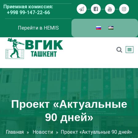
Перейти
Приемная комиссия:
к
+998 99-147-22-66
содержимому
Перейти в HEMIS
ВГИК Ташкент
Проект «Актуальные
90 дней»
Главная
Новости
Проект «Актуальные 90 дней»