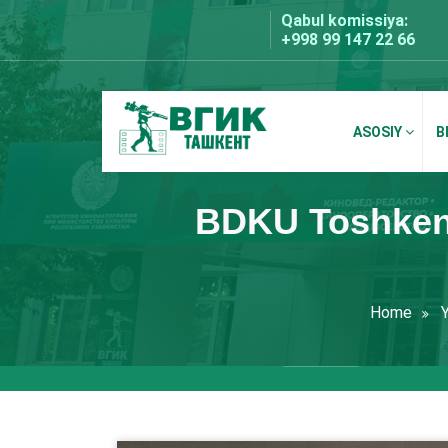
Skip
Qabul komissiya:
to
+998 99 147 22 66
content
ASOSIY
B
BDKU Toshkent
BDKU Toshkent 
Home
Y