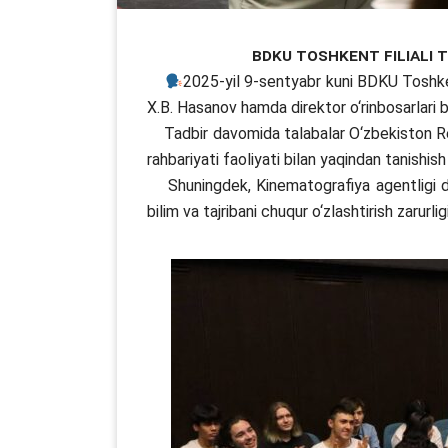
BDKU Toshkent filiali t
2025-yil 9-sentyabr kuni BDKU Toshkent
X.B. Hasanov hamda direktor o‘rinbosarlari b
Tadbir davomida talabalar O‘zbekiston Resp
rahbariyati faoliyati bilan yaqindan tanishish
Shuningdek, Kinematografiya agentligi dire
bilim va tajribani chuqur o‘zlashtirish zarurligi