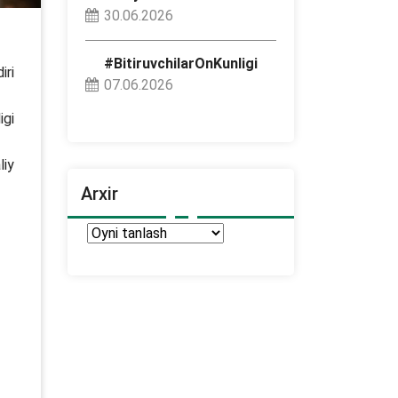
30.06.2026
#BitiruvchilarOnKunligi
iri
07.06.2026
igi
liy
Arxir
Arxir