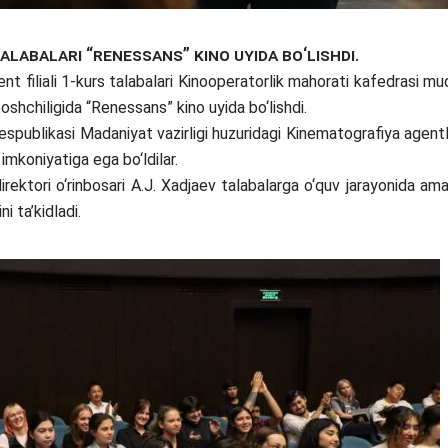
alabalari “Renessans” kino uyida bo‘lishdi.
 filiali 1-kurs talabalari Kinooperatorlik mahorati kafedrasi mud
oshchiligida “Renessans” kino uyida bo‘lishdi.
ublikasi Madaniyat vazirligi huzuridagi Kinematografiya agentl
 imkoniyatiga ega bo‘ldilar.
ktori o‘rinbosari A.J. Xadjaev talabalarga o‘quv jarayonida ama
ni ta’kidladi.