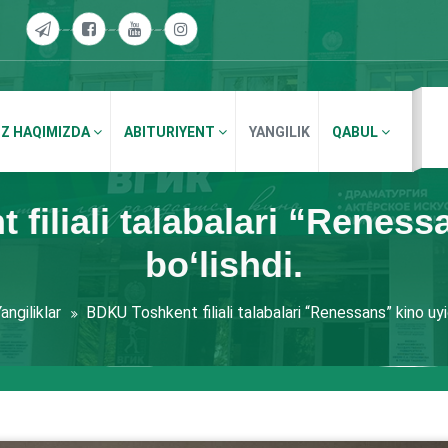
IZ HAQIMIZDA
ABITURIYENT
YANGILIK
QABUL
filiali talabalari “Reness
bo‘lishdi.
angiliklar
BDKU Toshkent filiali talabalari “Renessans” kino uyid