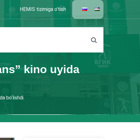
HEMIS tizimiga o’tish
ans” kino uyida
a bo‘lishdi.