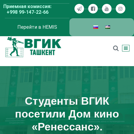
Перейти
Приемная комиссия:
к
+998 99-147-22-66
содержимому
Перейти в HEMIS
ВГИК Ташкент
Студенты ВГИК
посетили Дом кино
«Ренессанс».